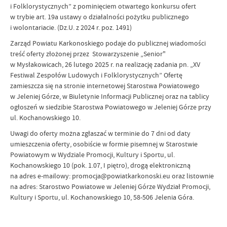
i Folklorystycznych” z pominięciem otwartego konkursu ofert
w trybie art. 19a ustawy o działalności pożytku publicznego
i wolontariacie. (Dz.U. z 2024 r. poz. 1491)
Zarząd Powiatu Karkonoskiego podaje do publicznej wiadomości
treść oferty złożonej przez Stowarzyszenie „Senior"
w Mysłakowicach, 26 lutego 2025 r. na realizację zadania pn. „XV
Festiwal Zespołów Ludowych i Folklorystycznych” Ofertę
zamieszcza się na stronie internetowej Starostwa Powiatowego
w Jeleniej Górze, w Biuletynie Informacji Publicznej oraz na tablicy
ogłoszeń w siedzibie Starostwa Powiatowego w Jeleniej Górze przy
ul. Kochanowskiego 10.
Uwagi do oferty można zgłaszać w terminie do 7 dni od daty
umieszczenia oferty, osobiście w formie pisemnej w Starostwie
Powiatowym w Wydziale Promocji, Kultury i Sportu, ul.
Kochanowskiego 10 (pok. 1.07, I piętro), drogą elektroniczną
na adres e-mailowy: promocja@powiatkarkonoski.eu oraz listownie
na adres: Starostwo Powiatowe w Jeleniej Górze Wydział Promocji,
Kultury i Sportu, ul. Kochanowskiego 10, 58-506 Jelenia Góra.