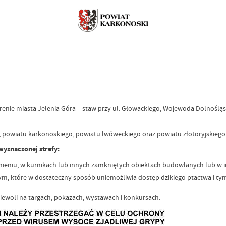
renie miasta Jelenia Góra – staw przy ul. Głowackiego, Wojewoda Dolnoślą
, powiatu karkonoskiego, powiatu lwóweckiego oraz powiatu złotoryjskiego
wyznaczonej strefy:
ieniu, w kurnikach lub innych zamkniętych obiektach budowlanych lub w 
ętym, które w dostateczny sposób uniemożliwia dostęp dzikiego ptactwa i
iewoli na targach, pokazach, wystawach i konkursach.