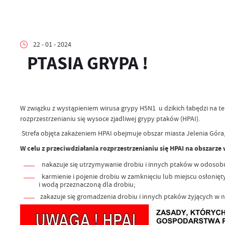
22 - 01 - 2024
PTASIA GRYPA !
W związku z wystąpieniem wirusa grypy H5N1 u dzikich łabędzi na te
rozprzestrzenianiu się wysoce zjadliwej grypy ptaków (HPAI).
Strefa objęta zakażeniem HPAI obejmuje obszar miasta Jelenia Góra
W celu z przeciwdziałania rozprzestrzenianiu się HPAI na obszarze 
nakazuje się utrzymywanie drobiu i innych ptaków w odosobn
karmienie i pojenie drobiu w zamknięciu lub miejscu osłoni
i wodą przeznaczoną dla drobiu;
zakazuje się gromadzenia drobiu i innych ptaków żyjących w n