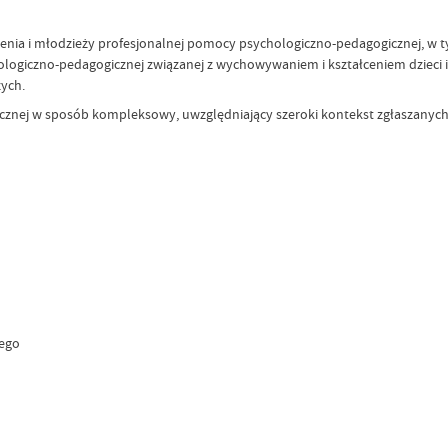
zenia i młodzieży profesjonalnej pomocy psychologiczno-pedagogicznej, w
logiczno-pedagogicznej związanej z wychowywaniem i kształceniem dzieci i
ych.
ycznej w sposób kompleksowy, uwzględniający szeroki kontekst zgłaszanyc
wego