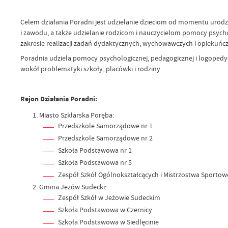
Celem działania Poradni jest udzielanie dzieciom od momentu urod
i zawodu, a także udzielanie rodzicom i nauczycielom pomocy psycho
zakresie realizacji zadań dydaktycznych, wychowawczych i opiekuńcz
Poradnia udziela pomocy psychologicznej, pedagogicznej i logoped
wokół problematyki szkoły, placówki i rodziny.
Rejon Działania Poradni:
Miasto Szklarska Poręba:
Przedszkole Samorządowe nr 1
Przedszkole Samorządowe nr 2
Szkoła Podstawowa nr 1
Szkoła Podstawowa nr 5
Zespół Szkół Ogólnokształcących i Mistrzostwa Sporto
Gmina Jeżów Sudecki:
Zespół Szkół w Jeżowie Sudeckim
Szkoła Podstawowa w Czernicy
Szkoła Podstawowa w Siedlęcinie