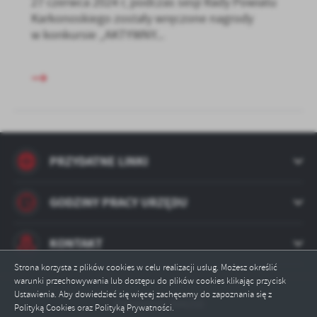
27 czerwca 2024 r, podczas sesji Rady Powiatu
Karkonoskiego zostały wręczone nagrody
w konkursie „AKTYWNY...
PRZYDATNE LINKI
GODZINY PRACY URZĘDU
KONTAKT
Strona korzysta z plików cookies w celu realizacji usług. Możesz określić
warunki przechowywania lub dostępu do plików cookies klikając przycisk
Ustawienia. Aby dowiedzieć się więcej zachęcamy do zapoznania się z
Odwiedzin: 394250
Polityką Cookies oraz Polityką Prywatności.