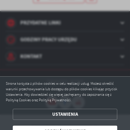
treści w postaci wiadomości, ofert, komunikatów mediów
społecznościowych.
PRZYDATNE LINKI
GODZINY PRACY URZĘDU
KONTAKT
Odwiedzin: 393965
Strona korzysta z plików cookies w celu realizacji usług. Możesz określić
warunki przechowywania lub dostępu do plików cookies klikając przycisk
Online: 3
Ustawienia. Aby dowiedzieć się więcej zachęcamy do zapoznania się z
Polityką Cookies oraz Polityką Prywatności.
USTAWIENIA
ZAPISZ WYBRANE
Copyright by powiatkarkonoski.eu
ODRZUĆ WSZYSTKIE