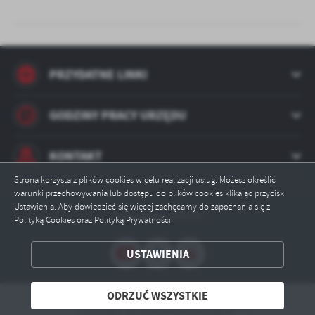
PRZYDATNE LINKI
GODZINY PRACY URZĘDU
KONTAKT
Strona korzysta z plików cookies w celu realizacji usług. Możesz określić
warunki przechowywania lub dostępu do plików cookies klikając przycisk
Ustawienia. Aby dowiedzieć się więcej zachęcamy do zapoznania się z
Odwiedzin: 394250
Polityką Cookies oraz Polityką Prywatności.
ZAPISZ WYBRANE
USTAWIENIA
ODRZUĆ WSZYSTKIE
ODRZUĆ WSZYSTKIE
Copyright by powiatkarkonoski.eu