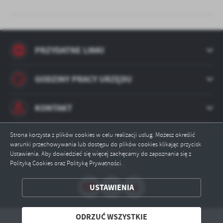
PRZYDATNE LINKI
GODZINY PRACY URZĘDU
KONTAKT
Strona korzysta z plików cookies w celu realizacji usług. Możesz określić
warunki przechowywania lub dostępu do plików cookies klikając przycisk
Odwiedzin: 394244
Ustawienia. Aby dowiedzieć się więcej zachęcamy do zapoznania się z
Polityką Cookies oraz Polityką Prywatności.
Online: 2
ZAPISZ WYBRANE
USTAWIENIA
ODRZUĆ WSZYSTKIE
ODRZUĆ WSZYSTKIE
ZEZWÓL NA WSZYSTKIE