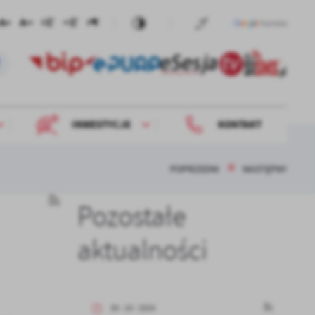
INWESTYCJE
KONTAKT
POPRZEDNI
NASTĘPNY
Pozostałe
aktualności
30 - 10 - 2024