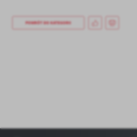
Wi
Tw
co
F
Za
POWRÓT
DO KATEGORII
Te
Ci
Dz
Wi
na
zg
fu
A
An
Co
Wi
in
po
wś
R
Wy
fu
Dz
st
Pr
Wi
an
in
bę
po