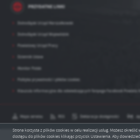
sp
PRZYDATNE LINKI
Dolnośląski Urząd Marszałkowski
Dolnośląski Urząd Wojewódzki
Powiatowy Urząd Pracy
Dziennik Ustaw
Monitor Polski
Polityka prywatności i plików cookies
Klauzula informacyjna dla odwiedzających fanpage Facebook Powiatu 
Mapa serwisu
RSS
Deklaracja dostępności
Ję
Strona korzysta z plików cookies w celu realizacji usług. Możesz określi
dostępu do plików cookies klikając przycisk Ustawienia. Aby dowiedzie
Copyright by powiatkarkonoski.eu