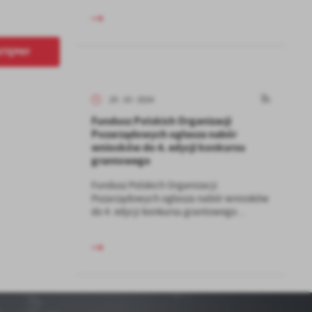
kom
STĘPNY
z
ci
25 - 10 - 2024
Fundusz Polskich Organizacji
Pozarządowych ogłasza nabór
wniosków do 4. edycji konkursu
grantowego
Fundusz Polskich Organizacji
Pozarządowych ogłasza nabór wniosków
.
do 4. edycji konkursu grantowego...
a
w