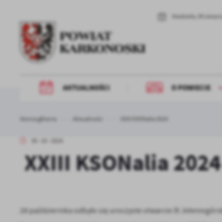
Przejdź do menu.
Przejdź do wyszukiwarki.
Przejdź do treści.
Przejdź do ustawień wielkości czcionki.
Włącz wersję kontrastową strony.
Niedziela, 09 sierpn
AKTUALNOŚCI
O POWIECIE
Strona główna
Aktualności
XXIII KSONalia 2024
30 - 10 - 2024
XXIII KSONalia 2024
28 października odbyło się uroczyste otwarcie IX Jeleniogó