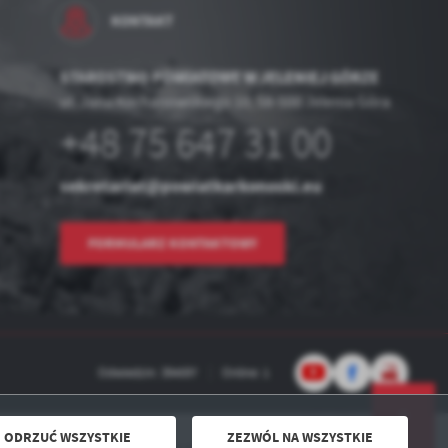
KONTAKT
STAROSTWO POWIATOWE W JELENIEJ GÓRZE
ul. Jana Kochanowskiego 10, 58-500 Jelenia Góra
+48 75 647 31 00
sekretariat@powiatkarkonoski.eu
FORMULARZ KONTAKTOWY
Odwiedzin: 394597
Online: 1
ODRZUĆ WSZYSTKIE
ZEZWÓL NA WSZYSTKIE
Powered by
2ClickPortal® - Portale nowej generacji