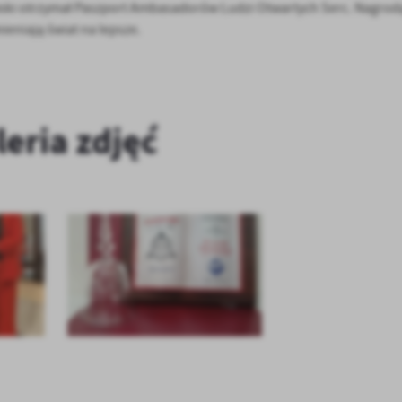
wski otrzymał Paszport Ambasadorów Ludzi Otwartych Serc. Nagrodą
eniają świat na lepsze.
leria zdjęć
stawienia
anujemy Twoją prywatność. Możesz zmienić ustawienia cookies lub zaakceptować je
zystkie. W dowolnym momencie możesz dokonać zmiany swoich ustawień.
iezbędne
ezbędne pliki cookies służą do prawidłowego funkcjonowania strony internetowej i
ożliwiają Ci komfortowe korzystanie z oferowanych przez nas usług.
iki cookies odpowiadają na podejmowane przez Ciebie działania w celu m.in. dostosowani