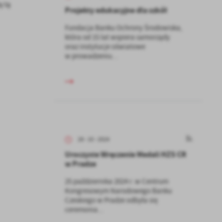
 tą
Projekty edukacyjne dla szkół
Fundacja Banku Ochrony Środowiska,
która od 15 lat wspiera samorządy
oraz instytucje oświatowe
w prowadzeniu...
28 - 10 - 2024
Uroczyste Wręczenie Medali HZS CR
w Pradze
25 października 2024 r. w Centrum
Kongresowym Narodowego Banku
Czeskiego w Pradze odbyła się
ceremonia...
a