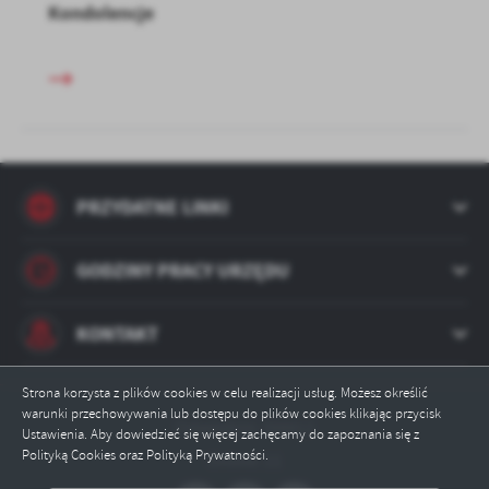
Kondolencje
PRZYDATNE LINKI
GODZINY PRACY URZĘDU
KONTAKT
Strona korzysta z plików cookies w celu realizacji usług. Możesz określić
warunki przechowywania lub dostępu do plików cookies klikając przycisk
Odwiedzin: 394412
Ustawienia. Aby dowiedzieć się więcej zachęcamy do zapoznania się z
Polityką Cookies oraz Polityką Prywatności.
Online: 11
ZAPISZ WYBRANE