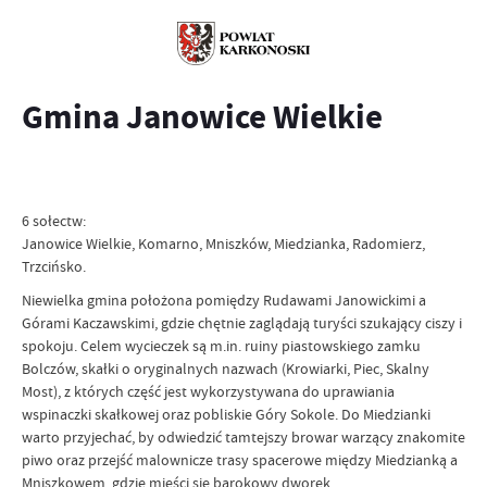
Gmina Janowice Wielkie
6 sołectw:
Janowice Wielkie, Komarno, Mniszków, Miedzianka, Radomierz,
Trzcińsko.
Niewielka gmina położona pomiędzy Rudawami Janowickimi a
Górami Kaczawskimi, gdzie chętnie zaglądają turyści szukający ciszy i
spokoju. Celem wycieczek są m.in. ruiny piastowskiego zamku
Bolczów, skałki o oryginalnych nazwach (Krowiarki, Piec, Skalny
Most), z których część jest wykorzystywana do uprawiania
wspinaczki skałkowej oraz pobliskie Góry Sokole. Do Miedzianki
warto przyjechać, by odwiedzić tamtejszy browar warzący znakomite
piwo oraz przejść malownicze trasy spacerowe między Miedzianką a
Mniszkowem, gdzie mieści się barokowy dworek.