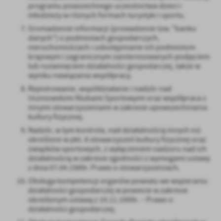
treści w postaci wiadomości, ofert, komunikatów mediów
programu powszechnego uczestnictwa dzieci i
młodzieży w różnych formach turystyki i sportu.
społecznościowych.
Gromadzenie informacji (prowadzenie tzw. "banku
danych") o podmiotach gospodarczych,
nieruchomościach i udostępnianie ich podmiotom
krajowym i zagranicznym zainteresowanych podjęciem
lub rozwinięciem działalności gospodarczej, także w
wyniku nawiązania współpracy.
Rejestrowanie, współdziałanie i nadzór nad
Uczniowskimi Klubami Sportowymi oraz współpraca z
innymi stowarzyszeniami w zakresie upowszechniania
kultury fizycznej.
Nadzór, w tym kontrola, nad działalnością innych niż
określone w pkt. 8 stowarzyszeń kultury fizycznej oraz
związków sportowych, z wyłączeniem nadzoru nad ich
działalnością w zakresie zgodności z wymogami ustawy
z dnia 07.04.1989r. Prawo o stowarzyszeniach.
Obsługa kompetencji organów powiatu we wspieraniu
działalności gospodarczej w powiecie w zakresie
określonym ustawą z 19.11.1999r. – Prawo o
działalności gospodarczej.