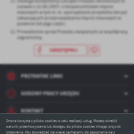
Obsługa kompetencji Zarządu Powiatu określonych w
ustawie z 22.08.1997r. o bezpieczeństwie imprez
masowych w tym m. in. sporządzanie projektów decyzji
zakazujących przeprowadzania imprez masowych w
powiecie lub jego części.
Prowadzenie spraw Powiatu związanych ze współpracą
zagraniczną.
UDOSTĘPNIJ
PRZYDATNE LINKI
GODZINY PRACY URZĘDU
KONTAKT
Strona korzysta z plików cookies w celu realizacji usług. Możesz określić
warunki przechowywania lub dostępu do plików cookies klikając przycisk
Ustawienia. Aby dowiedzieć się więcej zachęcamy do zapoznania się z