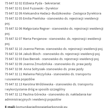
75 647 32 02 Elżbieta Pyda - Sekretariat
75 647 32 01 Emil Fuzowski - Dyrektor
75 647 32 09 Aleksandra Hadacz–Budzikowska - Zastępca Dyrektora
75 647 32 05 Emilia Piwińska - stanowisko ds. rejestracji i ewidencji
poj.
75 647 32 06 Małgorzata Regner - stanowisko ds. rejestracji i ewidencji
poj.
75 647 32 07 Marta Persjanow - stanowisko. ds. rejestracji i ewidencji
poj.
75 647 32 10 Joanna Pietras- stanowisko ds. rejestracji i ewidencji poj.
75 647 32 04 Jakub Bloch - stanowisko ds. rejestracji i ewidencji poj.
75 647 32 03 Ewa Bieniek - stanowisko ds. rejestracji i ewidencji poj.
75 647 32 09 Joanna Żmudzińska - stanowisko ds. praw jazdy
75 647 32 08 Anna Sołtysiak- stanowisko ds. praw jazdy
75 647 32 11 Malwina Palczyńska - stanowisko ds. transportu
i usuwania pojazdów
75 647 32 13 Karolina Wróblewska - stanowisko ds. transportu
i wykorzystania dróg w sposób szczególny
75 647 32 12 Paulina Górecka - stanowisko ds. nakładania kar
administracyjnych i ewidencji pojazdów
E-mail:
komunikacja@powiatkarkonoski.eu